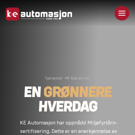
Tjenester
Bærekraft
EN
GRØNNERE
HVERDAG
KE Automasjon har oppnådd Miljøfyrtårn-
sertifisering. Dette er en anerkjennelse av