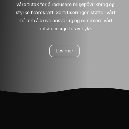
våre tiltak for å redusere miljøpåvirkning og
styrke bærekraft. Sertifiseringen støtter vårt
mål om å drive ansvarlig og minimere vårt
miljømessige fotavtrykk.
Les mer