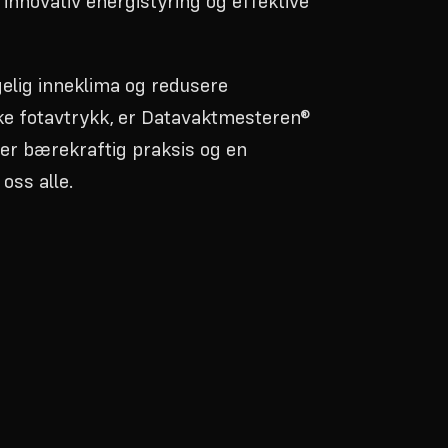
nnovativ energistyring og effektive
elig inneklima og redusere
ke fotavtrykk, er Datavaktmesteren®
mer bærekraftig praksis og en
oss alle.