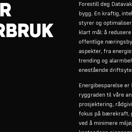
Forestill deg Datava
R
bygg. En kraftig, int
styrer og optimalise
RBRUK
klart mål: å redusere
offentlige næringsby
aspekter, fra energist
trending og alarmbe
enestående driftsyte
Energibesparelse er 
ryggraden til våre ans
prosjektering, rådgiv
fokus på bærekraft,
ved å minimere miljø