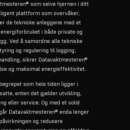
ktmesteren® som selve hjernen i ditt
elligent plattform som overvåker,
rer de tekniske anleggene med et
 energiforbruket i både private og
gg. Ved å samordne alle tekniske
yring og regulering til logging,
handling, sikrer Datavaktmesteren®
lse og maksimal energieffektivitet.
begrepet som hele tiden ligger i
atte, enten det gjelder utvikling,
ing eller service. Og med et solid
 går Datavaktmesteren® enda lenger
påvirkningen og redusere