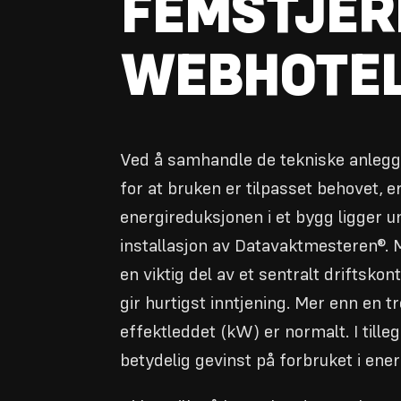
FEMSTJER
WEBHOTE
Ved å samhandle de tekniske anlegg
for at bruken er tilpasset behovet, e
energireduksjonen i et bygg ligger 
installasjon av Datavaktmesteren®.
en viktig del av et sentralt driftsko
gir hurtigst inntjening. Mer enn en t
effektleddet (kW) er normalt. I till
betydelig gevinst på forbruket i ene