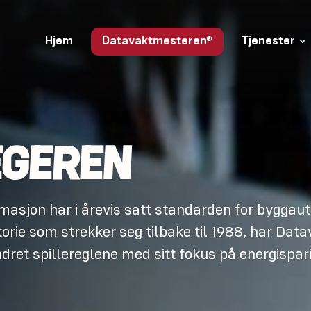
Hjem
Datavaktmesteren®
Tjenester
EGEREN
asjon har i årevis satt standarden for byggau
storie som strekker seg tilbake til 1988, har Da
ndret spillereglene med sitt fokus på energispa