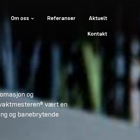
Om oss
Referanser
Aktuelt
Kontakt
tomasjon og
tavaktmesteren® vært en
ring og banebrytende