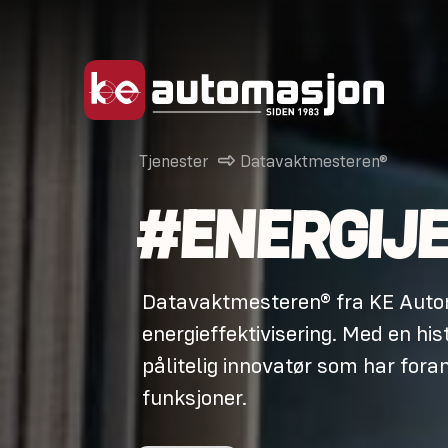
Tjenester
Datavaktmesteren®
#ENERGIJ
Datavaktmesteren® fra KE Autom
energieffektivisering. Med en hi
pålitelig innovatør som har fora
funksjoner.