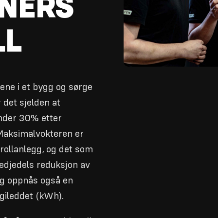
NERS
LL
ene i et bygg og sørge
r det sjelden at
under 30% etter
 Maksimalvokteren er
ntrollanlegg, og det som
redjedels reduksjon av
egg oppnås også en
rgileddet (kWh).