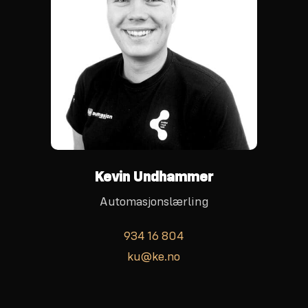
Kevin Undhammer
Automasjonslærling
934 16 804
ku@ke.no