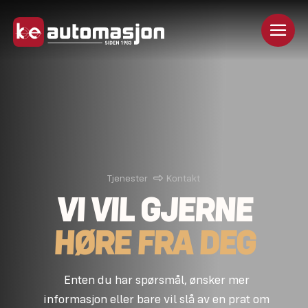
Tjenester
Kontakt
VI VIL GJERNE
HØRE FRA DEG
Enten du har spørsmål, ønsker mer
informasjon eller bare vil slå av en prat om