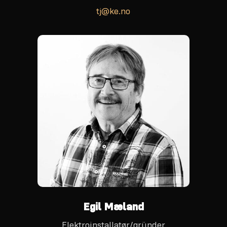
tj@ke.no
Egil Mæland
Elektroinstallatør/gründer