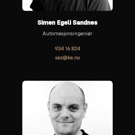
Simen Egeli Sandnes
Automasjonsingeniør
934 16 824
ses@ke.no