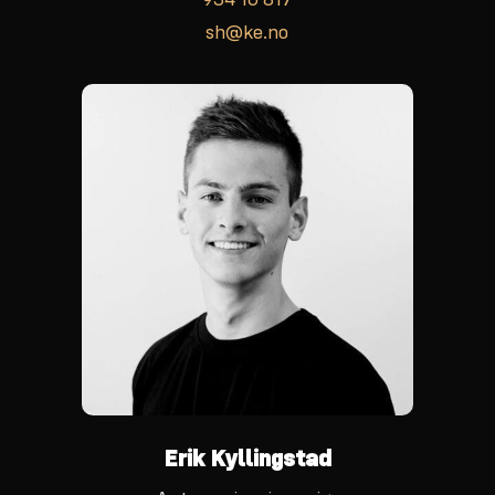
934 16 817
sh@ke.no
Erik Kyllingstad