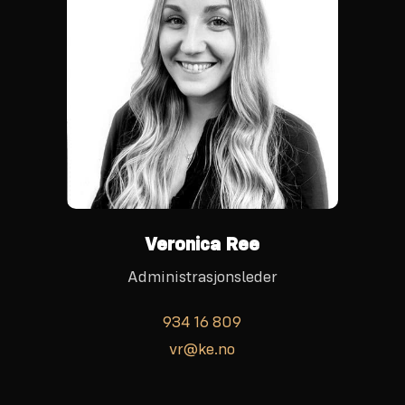
Veronica Ree
Administrasjonsleder
934 16 809
vr@ke.no