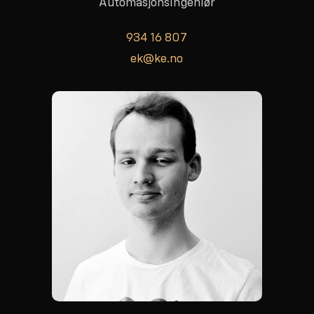
Automasjonsingeniør
934 16 807
ek@ke.no