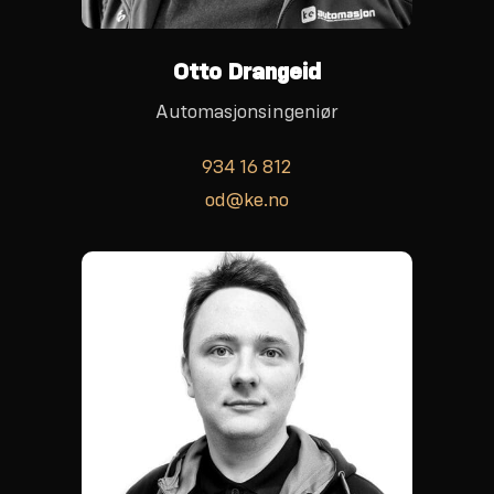
Otto Drangeid
Automasjonsingeniør
934 16 812
od@ke.no