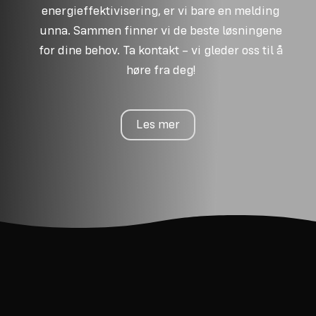
energieffektivisering, er vi bare en melding
unna. Sammen finner vi de beste løsningene
for dine behov. Ta kontakt – vi gleder oss til å
høre fra deg!
Les mer