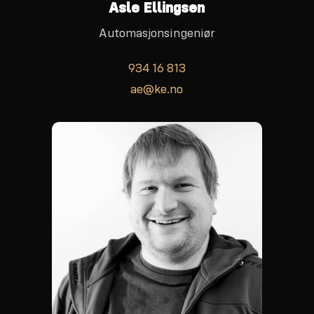
Asle Ellingsen
Automasjonsingeniør
934 16 813
ae@ke.no