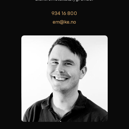
934 16 800
em@ke.no