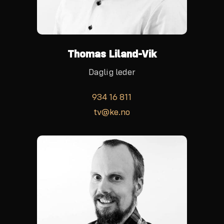
Thomas Liland-Vik
Daglig leder
934 16 811
tv@ke.no