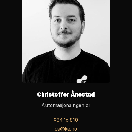
Christoffer Ånestad
Automasjonsingeniør
934 16 810
ca@ke.no