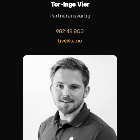
Tor-Inge Vier
Partneransvarlig
982 48 803
tiv@ke.no