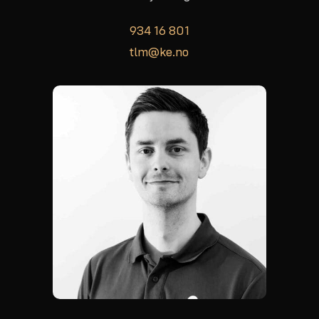
934 16 801
tlm@ke.no